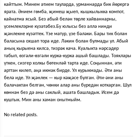
кайттым. Минем әтием тауларда, урманнарда бик йөрергә
ярата. Әнием гөмбә, җимеш җыеп, кышкылыкка компот,
кайнатма ясый. Без абый белән төрле хайваннарны,
үсемлеклэрне күзәтәбез.Бу юлысы без әллә нинди
җәнлекне күзәттек. Үзе матур, үзе бәләки. Бары тик болан
баласына охшап тора иде. Ләкин болан булмады ул. Абый
аның кырыена килсә, тизрәк кача. Куалыкта нәрсәдер
табып, өзгәли-өзгәли курка-курка ашый башлады. Тояклары
үткен, сизгер холкы бөтенләй тарта иде. Соңыннан, әти
арттан килеп, аңа икмәк бирде. Ул курыкмады. Әти аны
белә иде. Ул җәнлек — кыр кәҗәсе булган. Әти-әни аны
балачактан белгән, чөнки алар аны бүредән коткарган. Шул
көннән без дә аны саклый, ашата башладык. Исем дә
куштык. Мин аны хаман онытмыйм.
No related posts.