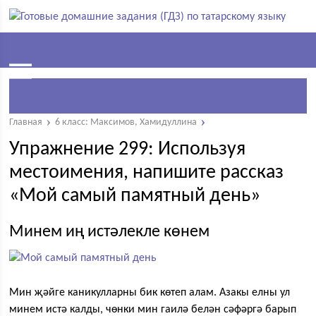
Главная
6 класс: Максимов, Хамидуллина
Упражнение 299: Используя
местоимения, напишите рассказ
«Мой самый памятный день»
Минем иң истәлекле көнем
Мин җәйге каникулларны бик көтеп алам. Азакы елны ул
минем истә калды, чөнки мин гаилә белән сәфәргә барып